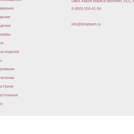
Омск, Карла Маркса проспект, 41/1, 
варения
8 (800) 550-41-54
оделия
info@shopbarn.ru
оделия
шкафы
ря
ые изделия
ы
ирование
колонки
и Грили
астольные
ни