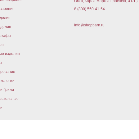
Омск, Карла Маркса проспект, 41/1, 
варения
8 (800) 550-41-54
оделия
info@shopbarn.ru
оделия
шкафы
ря
ые изделия
ы
ирование
колонки
и Грили
астольные
ни