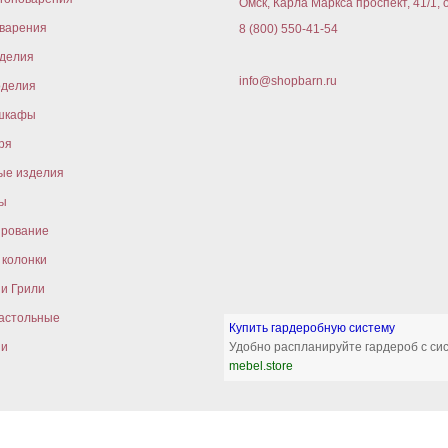
Омск, Карла Маркса проспект, 41/1, 
варения
8 (800) 550-41-54
оделия
info@shopbarn.ru
оделия
шкафы
ря
ые изделия
ы
ирование
колонки
и Грили
астольные
Купить гардеробную систему
ни
Удобно распланируйте гардероб с си
mebel.store