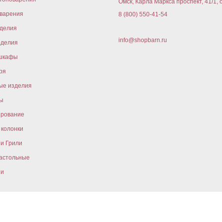
Омск, Карла Маркса проспект, 41/1, 
варения
8 (800) 550-41-54
оделия
info@shopbarn.ru
оделия
шкафы
ря
ые изделия
ы
ирование
колонки
и Грили
астольные
ни