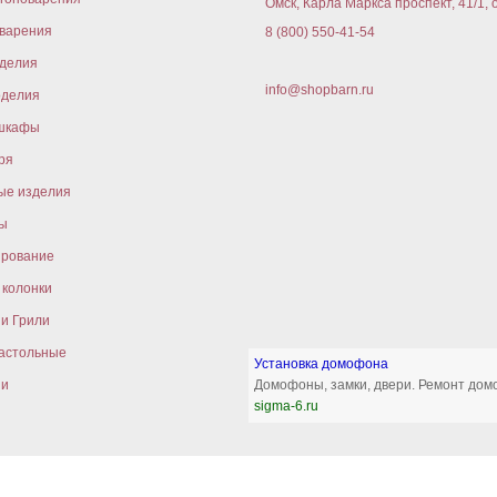
Омск, Карла Маркса проспект, 41/1, 
варения
8 (800) 550-41-54
оделия
info@shopbarn.ru
оделия
шкафы
ря
ые изделия
ы
ирование
колонки
и Грили
астольные
Установка домофона
ни
Домофоны, замки, двери. Ремонт дом
sigma-6.ru